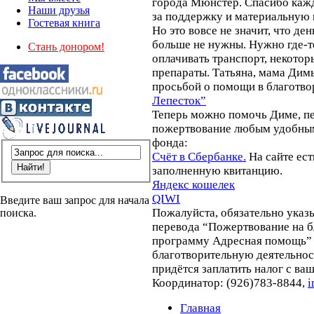
города Мюнстер. Спасибо кажд
Наши друзья
за поддержку и материальную
Гостевая книга
Но это вовсе не значит, что де
больше не нужны. Нужно где-то
Стань донором!
оплачивать транспорт, некотор
препараты. Татьяна, мама Дим
просьбой о помощи в благотв
Лепесток”
Теперь можно помочь Диме, п
пожертвование любым удобным
фонда:
Счёт в Сбербанке.
На сайте ест
заполненную квитанцию.
Яндекс кошелек
QIWI
Введите ваш запрос для начала
Пожалуйста, обязательно указ
поиска.
перевода “Пожертвование на 
программу Адресная помощь” 
благотворительную деятельнос
придётся заплатить налог с ва
Координатор: (926)783-8844,
i
Главная