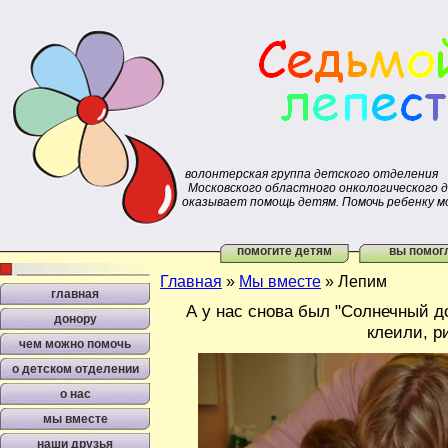
волонтерская группа детского отделения
Московского областного онкологического 
оказывает помощь детям. Помочь ребенку м
помогите детям
вы помог
Главная
»
Мы вместе
»
Лепим
главная
А у нас снова был "Солнечный д
донору
клеили, р
чем можно помочь
о детском отделении
о нас
мы вместе
наши друзья