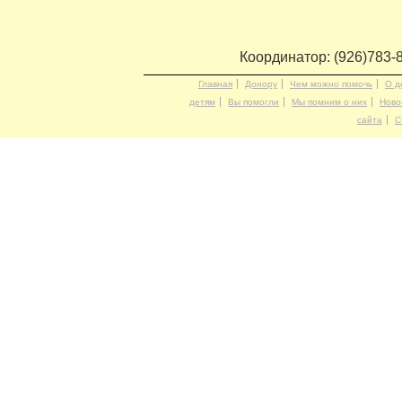
Координатор: (926)783-
Главная
Донору
Чем можно помочь
О д
детям
Вы помогли
Мы помним о них
Ново
сайта
С