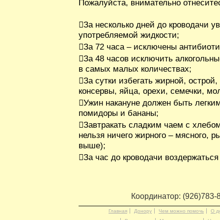
Пожалуйста, внимательно отнесите
За несколько дней до кроводачи у
употребляемой жидкости;
За 72 часа – исключены антибиоти
За 48 часов исключить алкогольны
в самых малых количествах;
За сутки избегать жирной, острой
консервы, яйца, орехи, семечки, мол
Ужин накануне должен быть легки
помидоры и бананы;
Завтракать сладким чаем с хлебо
нельзя ничего жирного – мясного, ры
выше);
За час до кроводачи воздержаться 
Координатор: (926)783-
Главная
Донору
Чем можно помочь
О д