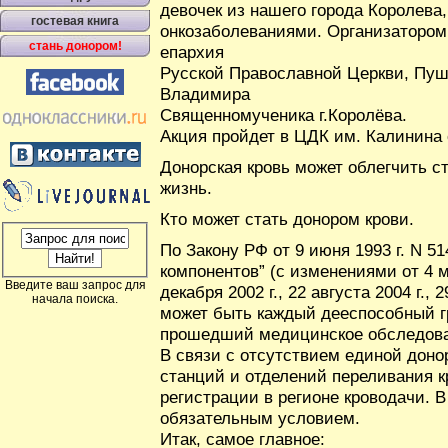
девочек из нашего города Королев
гостевая книга
онкозаболеваниями. Организатором
стань донором!
епархия
Русской Православной Церкви, Пуш
Владимира
Священномученика г.Королёва.
Акция пройдет в ЦДК им. Калинина с
Донорская кровь может облегчить с
жизнь.
Кто может стать донором крови.
По Закону РФ от 9 июня 1993 г. N 51
компонентов” (с изменениями от 4 мая
Введите ваш запрос для
декабря 2002 г., 22 августа 2004 г., 
начала поиска.
может быть каждый дееспособный гр
прошедший медицинское обследова
В связи с отсутствием единой дон
станций и отделений переливания к
регистрации в регионе кроводачи. 
обязательным условием.
Итак, самое главное: