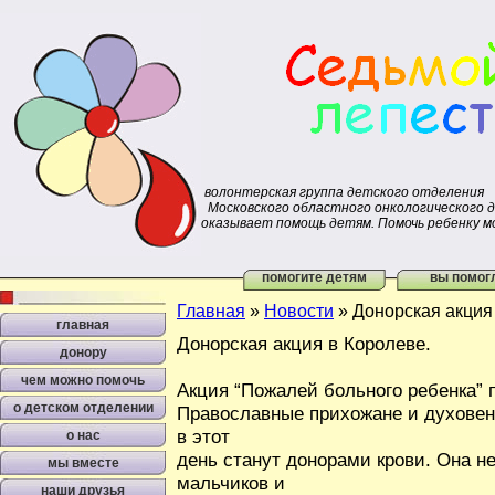
волонтерская группа детского отделения
Московского областного онкологического 
оказывает помощь детям. Помочь ребенку м
помогите детям
вы помог
Главная
»
Новости
»
Донорская акция
главная
Донорская акция в Королеве.
донору
чем можно помочь
Акция “Пожалей больного ребенка” 
о детском отделении
Православные прихожане и духовен
в этот
о нас
день станут донорами крови. Она н
мы вместе
мальчиков и
наши друзья