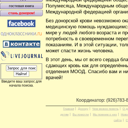
Полумесяца, Международным общес
гостевая книга
Международной федерацией организ
стань донором!
Без донорской крови невозможно о
медицинскую помощь нуждающимся, 
мире у людей любого возраста и п
потребность в своевременном пере
показаниям. И в этой ситуации, тол
может спасти жизнь человека.
В этот день, мы от всего сердца б
сдающих кровь как для определённых
отделения МООД. Спасибо вам и ни
врачей!
Введите ваш запрос для
начала поиска.
Координатор: (926)783-
Главная
Донору
Чем можно помочь
О д
детям
Вы помогли
Мы помним о них
Ново
сайта
С