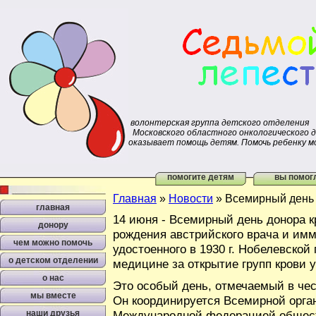
волонтерская группа детского отделения
Московского областного онкологического 
оказывает помощь детям. Помочь ребенку м
помогите детям
вы помог
Главная
»
Новости
»
Всемирный день 
главная
14 июня - Всемирный день донора к
донору
рождения австрийского врача и им
чем можно помочь
удостоенного в 1930 г. Нобелевско
о детском отделении
медицине за открытие групп крови у
о нас
Это особый день, отмечаемый в чес
мы вместе
Он координируется Всемирной орга
наши друзья
Международной федерацией обществ