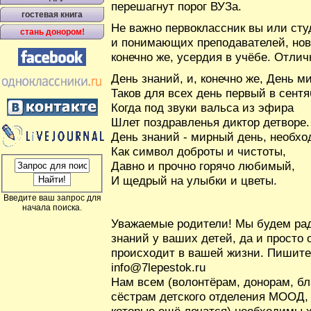
перешагнут порог ВУЗа.
гостевая книга
Не важно первоклассник вы или ст
стань донором!
и понимающих преподавателей, новы
конечно же, усердия в учёбе. Отлич
День знаний, и, конечно же, День ми
Таков для всех день первый в сентя
Когда под звуки вальса из эфира
Шлет поздравленья диктор детворе.
День знаний - мирный день, необх
Как символ доброты и чистоты,
Давно и прочно горячо любимый,
И щедрый на улыбки и цветы.
Введите ваш запрос для
начала поиска.
Уважаемые родители! Мы будем рад
знаний у ваших детей, да и просто
происходит в вашей жизни. Пишите,
info@7lepestok.ru
Нам всем (волонтёрам, донорам, бл
сёстрам детского отделения МООД, 