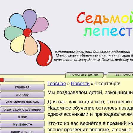
волонтерская группа детского отделения
Московского областного онкологического 
оказывает помощь детям. Помочь ребенку м
помогите детям
вы помог
Главная
»
Новости
»
1 сентября!
главная
Мы поздравляем детей, закончивши
донору
Для вас, как ни для кого, это волн
чем можно помочь
Надомное обучение осталось позади
о детском отделении
одноклассниками и преподавателям
о нас
Кто-то из вас вернётся в прежний к
мы вместе
звонок прозвенит впервые, а самы
наши друзья