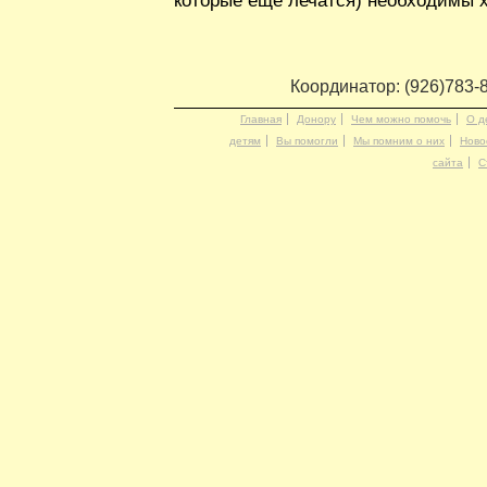
которые ещё лечатся) необходимы 
Координатор: (926)783-
Главная
Донору
Чем можно помочь
О д
детям
Вы помогли
Мы помним о них
Ново
сайта
С