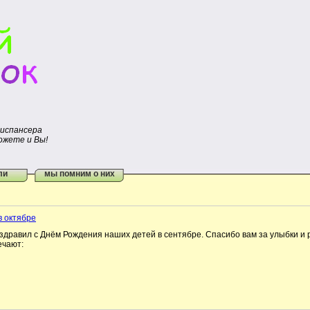
диспансера
ожете и Вы!
ли
мы помним о них
в октябре
здравил с Днём Рождения наших детей в сентябре. Спасибо вам за улыбки и р
ечают: