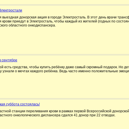
 Электростали
ся выездная донорская акция в городе Электросталь. В этот день врачи тран
 крови приедут в Электросталь, чтобы каждый из жителей (годных по состоян
ского областного онкодиспансера.
в сентябре
ей есть средства, чтобы купить ребёнку даже самый скромный подарок. Но дет
ку узнали о мечтах каждого ребёнка. Ведь часто именно положительные эмоц
ая суббота состоялась!
астной станции переливания крови в рамках первой Всероссийской донорской
астного онкологического диспансера сдался 41 донор при 22 отводах.