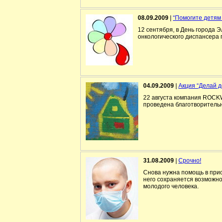
08.09.2009
|
“Помогите детям
12 сентября, в День города 
онкологического диспансера 
04.09.2009
|
Акция “Делай д
22 августа компания ROCKW
проведена благотворитель
31.08.2009
|
Срочно!
Снова нужна помощь в прио
него сохраняется возможно
молодого человека.