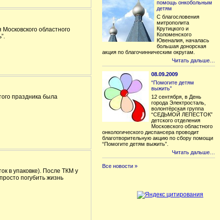
помощь онкобольным
детям
С благословения
митрополита
Крутицкого и
 Московского областного
Коломенского
”.
Ювеналия, началась
большая донорская
акция по благочинническим округам.
Читать дальше…
08.09.2009
“Помогите детям
выжить”
того праздника была
12 сентября, в День
города Электросталь,
волонтёрская группа
“СЕДЬМОЙ ЛЕПЕСТОК”
детского отделения
Московского областного
онкологического диспансера проводит
благотворительную акцию по сбору помощи
“Помогите детям выжить”.
Читать дальше…
Все новости »
к в упаковке). После ТКМ у
просто погубить жизнь