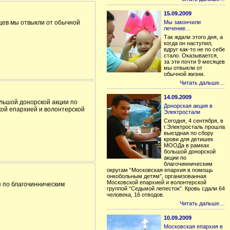
15.09.2009
сяцев мы отвыкли от обычной
Мы закончили
лечение…
Так ждали этого дня, а
когда он наступил,
вдруг как-то не по себе
стало. Оказывается,
за эти почти 9 месяцев
мы отвыкли от
обычной жизни.
Читать дальше…
14.09.2009
ольшой донорской акции по
Донорская акция в
кой епархией и волонтерской
Электростали
Сегодня, 4 сентября, в
г.Электросталь прошла
выездная по сбору
крови для детишек
МООДа в рамках
большой донорской
акции по
благочинническим
округам “Московская епархия в помощь
онкобольным детям”, организованная
Московской епархией и волонтерской
 по благочинническим
группой “Седьмой лепесток”. Кровь сдали 64
человека, 16 отводов.
Читать дальше…
10.09.2009
Московская епархия в