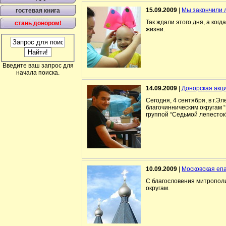
15.09.2009
|
Мы закончили
гостевая книга
Так ждали этого дня, а когд
стань донором!
жизни.
Введите ваш запрос для
начала поиска.
14.09.2009
|
Донорская акц
Сегодня, 4 сентября, в г.
благочинническим округам 
группой “Седьмой лепесток”
10.09.2009
|
Московская еп
С благословения митрополи
округам.