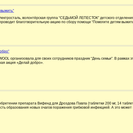
 выжить”
Электросталь, волонтёрская группа “СЕДЬМОЙ ЛЕПЕСТОК” детского отделения
проводит благотворительную акцию по сбору помощи “Помогите детям выжить
обро”
OOL организовала для своих сотрудников праздник “День семьи”. В рамках э
ная акция «Делай добро».
бретении препарата Вифенд для Дроздова Павла (таблетки 200 мг, 14 таблето
сть образования новых очагов поражения грибковой инфекцией. А это может 