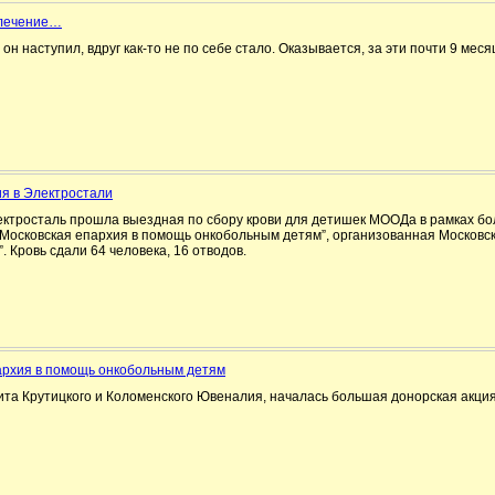
 лечение…
а он наступил, вдруг как-то не по себе стало. Оказывается, за эти почти 9 ме
ия в Электростали
Электросталь прошла выездная по сбору крови для детишек МООДа в рамках б
“Московская епархия в помощь онкобольным детям”, организованная Московс
. Кровь сдали 64 человека, 16 отводов.
архия в помощь онкобольным детям
та Крутицкого и Коломенского Ювеналия, началась большая донорская акция