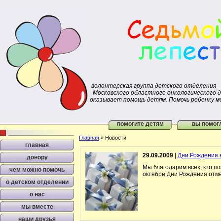
волонтерская группа детского отделения
Московского областного онкологического 
оказывает помощь детям. Помочь ребенку м
помогите детям
вы помог
Главная
»
Новости
главная
29.09.2009
|
Дни Рождения 
донору
Мы благодарим всех, кто по
чем можно помочь
октябре Дни Рождения отм
о детском отделении
о нас
мы вместе
наши друзья